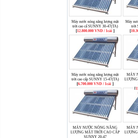
Máy nước nóng năng lượng mặt
Máy nướ
trời cao cấ SUNNY 30-47(TA)
trờ
[
12.800.000 VND / 1cái
]
[
10.3
Máy nước nóng năng lượng mặt
MÁY 
trời cao cấp SUNNY 15-47(TA)
LƯỢNG 
[
6.700.000 VND / 1cái
]
[
1
MÁY NƯỚC NÓNG NĂNG
MÁY 
LƯỢNG MẶT TRỜI CAO CẤP
LƯỢNG 
SUNNY 20-47