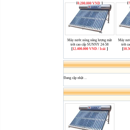
[
8.200.000 VND
]
[
Máy nước nóng năng lượng mặt
Máy nướ
trời cao cấp SUNNY 24-58
trời 
[
12.400.000 VND / 1cái
]
[
10.5
Đang cập nhật ...