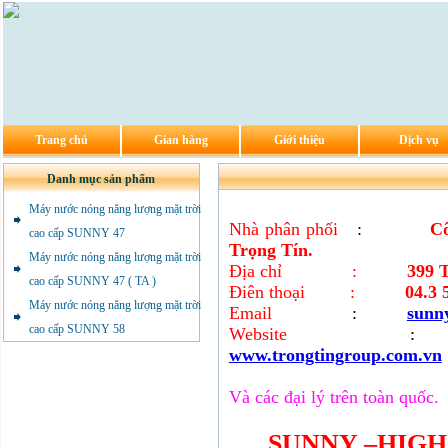
Trang chủ
Gian hàng
Giới thiệu
Dịch vụ
Danh mục sản phẩm
Máy nước nóng năng lượng mặt trời
Nhà phân phối
:
Cô
cao cấp SUNNY 47
Trọng Tín.
Máy nước nóng năng lượng mặt trời
Địa chỉ
:
399 
cao cấp SUNNY 47 ( TA )
Điên thoại
:
04.3 
Máy nước nóng năng lượng mặt trời
Email
:
sunn
cao cấp SUNNY 58
Website
:
www.trongtingroup.com.vn
Và các đại lý trên toàn quốc.
SUNNY –HIGH