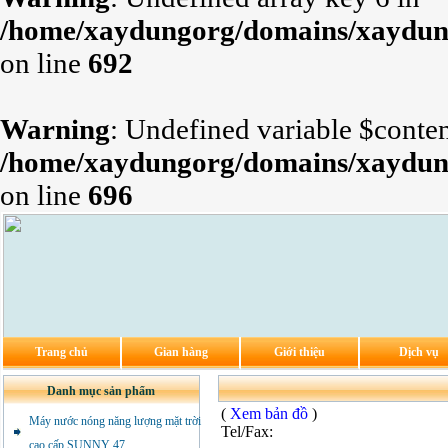
/home/xaydungorg/domains/xaydung
on line
692
Warning
: Undefined variable $conten
/home/xaydungorg/domains/xaydung
on line
696
Trang chủ
Gian hàng
Giới thiệu
Dịch vụ
Danh mục sản phẩm
(
Xem bản đồ
)
Máy nước nóng năng lượng mặt trời
Tel/Fax:
cao cấp SUNNY 47