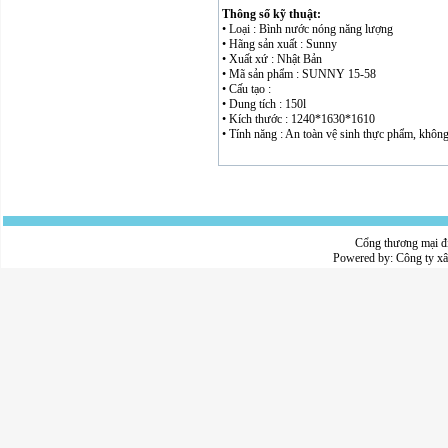
Thông số kỹ thuật:
• Loại : Bình nước nóng năng lượng
• Hãng sản xuất : Sunny
• Xuất xứ : Nhật Bản
• Mã sản phẩm : SUNNY 15-58
• Cấu tạo :
• Dung tích : 150l
• Kích thước : 1240*1630*1610
• Tính năng : An toàn vệ sinh thực phẩm, không 
Cổng thương mại đ
Powered by:
Công ty x