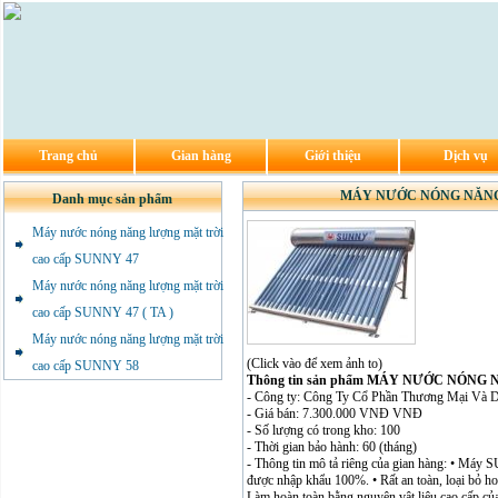
Trang chủ
Gian hàng
Giới thiệu
Dịch vụ
MÁY NƯỚC NÓNG NĂNG 
Danh mục sản phẩm
Máy nước nóng năng lượng mặt trời
cao cấp SUNNY 47
Máy nước nóng năng lượng mặt trời
cao cấp SUNNY 47 ( TA )
Máy nước nóng năng lượng mặt trời
(Click vào để xem ảnh to)
cao cấp SUNNY 58
Thông tin sản phẩm MÁY NƯỚC NÓNG
- Công ty: Công Ty Cổ Phần Thương Mại Và D
- Giá bán: 7.300.000 VNĐ VNĐ
- Số lượng có trong kho: 100
- Thời gian bảo hành: 60 (tháng)
- Thông tin mô tả riêng của gian hàng: • Máy
được nhập khẩu 100%. • Rất an toàn, loại bỏ h
Làm hoàn toàn bằng nguyên vật liệu cao cấp của