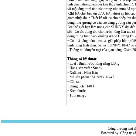
tinh chân không làm bởi loại thủy tinh chịu lực
vỡ một ống thuỷ tinh nào trong trận mưa đá cực
72h) bởi chất bảo ôn được bơm dưới áp lực cao 
giảm nhiệt độ. • Thiết kế tối ưu cho phép thu 
bóng như gương có cấu tạo dạng gương cầu parab
Bởi thế giới hạn làm nóng của SUNNY đạt đến m
sôi - Có tác dụng tốt, cho nước nóng liên tục
đông trung bình vào khoảng 40 độ C trong khi c
• Có khả năng kèm theo các giải pháp hỗ trợ điệ
bình nóng lạnh điện. Series SUNNY 18-47 có du
- Thông tin khuyến mại của gian hàng: Giảm 2
Thông số kỹ thuật:
• Loại : Bình nước nóng năng lượng
• Hãng sản xuất : Sunny
• Xuất xứ : Nhật Bản
• Mã sản phẩm : SUNNY 18-47
• Cấu tạo :
• Dung tích : 140 l
• Kích thước :
• Tính năng :
Cổng thương mại đ
Powered by:
Công ty x