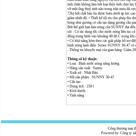
tinh chân không làm bởi loại thủy tinh chịu lực
vỡ một ống thuỷ tinh nào trong trận mưa đá cực
72h) bởi chất bảo ôn được bơm dưới áp lực cao 
giảm nhiệt độ. • Thiết kế tối ưu cho phép thu 
bóng như gương có cấu tạo dạng gương cầu parab
Bởi thế giới hạn làm nóng của SUNNY đạt đến m
sôi - Có tác dụng tốt, cho nước nóng liên tục
đông trung bình vào khoảng 40 độ C trong khi c
• Có khả năng kèm theo các giải pháp hỗ trợ điệ
bình nóng lạnh điện. Series SUNNY 30-47 có du
- Thông tin khuyến mại của gian hàng: Giảm 2
Thông số kỹ thuật:
• Loại : Bình nước nóng năng lượng
• Hãng sản xuất : Sunny
• Xuất xứ : Nhật Bản
• Mã sản phẩm : SUNNY 30-47
• Cấu tạo :
• Dung tích : 250 l
• Kích thước :
• Tính năng :
Cổng thương mại đ
Powered by:
Công ty x