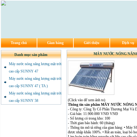
Trang chủ
Gian hàng
Giới thiệu
Dịch vụ
MÁY NƯỚC NÓNG NĂNG 
Danh mục sản phẩm
Máy nước nóng năng lượng mặt trời
cao cấp SUNNY 47
Máy nước nóng năng lượng mặt trời
cao cấp SUNNY 47 ( TA )
Máy nước nóng năng lượng mặt trời
(Click vào để xem ảnh to)
cao cấp SUNNY 58
Thông tin sản phẩm MÁY NƯỚC NÓNG
- Công ty: Công Ty Cổ Phần Thương Mại Và D
- Giá bán: 11.900.000 VNĐ VNĐ
- Số lượng có trong kho: 100
- Thời gian bảo hành: 60 (tháng)
- Thông tin mô tả riêng của gian hàng: • Máy
được nhập khẩu 100%. • Rất an toàn, loại bỏ h
Làm hoàn toàn bằng nguyên vật liệu cao cấp của